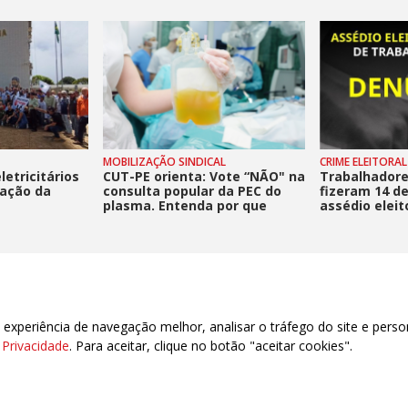
MOBILIZAÇÃO SINDICAL
CRIME ELEITORAL
etricitários
CUT-PE orienta: Vote “NÃO" na
Trabalhadore
zação da
consulta popular da PEC do
fizeram 14 d
plasma. Entenda por que
assédio eleit
PortalCUT
xperiência de navegação melhor, analisar o tráfego do site e perso
69.900-321 - Rio Branco - AC
e Privacidade
. Para aceitar, clique no botão "aceitar cookies".