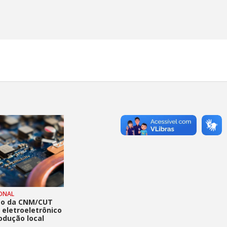
IONAL
o da CNM/CUT
 eletroeletrônico
odução local