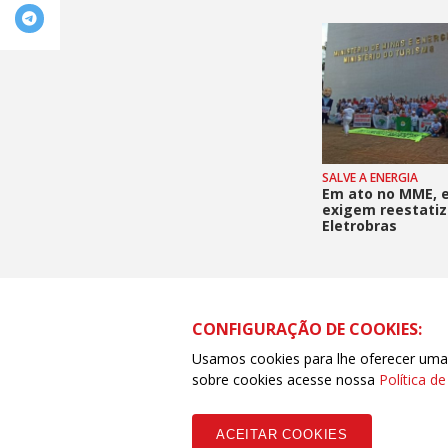
SALVE A ENERGIA
Em ato no MME, el
exigem reestati
Eletrobras
CONFIGURAÇÃO DE COOKIES:
Usamos cookies para lhe oferecer uma e
Rua Piauí, 343 - Bairro Don Giocondo - CEP 
sobre cookies acesse nossa
Política d
CENTRAL ÚNICA DOS TRABALHADORES - ACRE
ACEITAR COOKIES