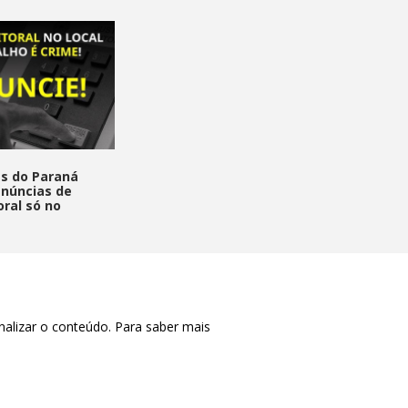
s do Paraná
enúncias de
oral só no
nalizar o conteúdo. Para saber mais
CTRL+F2