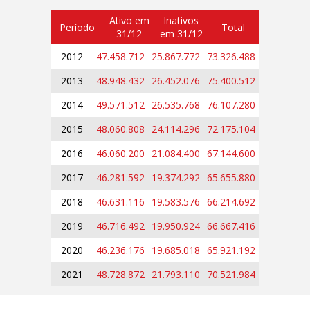
Ativo em
Inativos
Período
Total
31/12
em 31/12
2012
47.458.712
25.867.772
73.326.488
2013
48.948.432
26.452.076
75.400.512
2014
49.571.512
26.535.768
76.107.280
2015
48.060.808
24.114.296
72.175.104
2016
46.060.200
21.084.400
67.144.600
2017
46.281.592
19.374.292
65.655.880
2018
46.631.116
19.583.576
66.214.692
2019
46.716.492
19.950.924
66.667.416
2020
46.236.176
19.685.018
65.921.192
2021
48.728.872
21.793.110
70.521.984